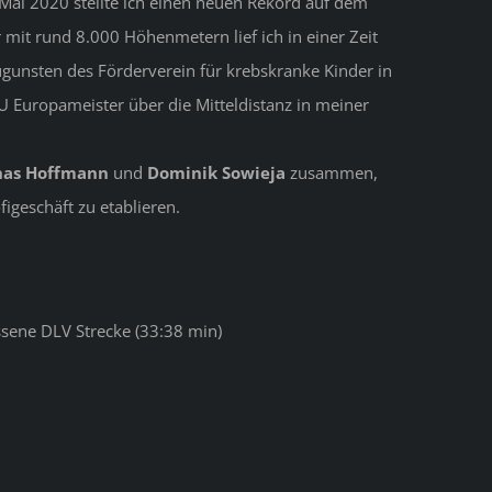
 Mai 2020 stellte ich einen neuen Rekord auf dem
mit rund 8.000 Höhenmetern lief ich in einer Zeit
gunsten des Förderverein für krebskranke Kinder in
U Europameister über die Mitteldistanz in meiner
onas Hoffmann
und
Dominik Sowieja
zusammen,
igeschäft zu etablieren.
sene DLV Strecke (33:38 min)